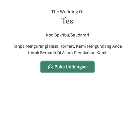
The Wedding Of
Tes
Kpd Bpk/Ibu/Saudara/i
Tanpa Mengurangi Rasa Hormat, Kami Mengundang Anda
Untuk Berhadir Di Acara Pernikahan Kami.
RSVP
Buka Undangan
LEAVE YOUR RSVP FOR US.
Nama Anda